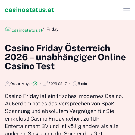
casinostatus.at
Friday
casinostatus.at
Casino Friday Österreich
2026 – unabhängiger Online
Casino Test
Oskar Mayer
2023-09-17
5 min
Casino Friday ist ein frisches, modernes Casino.
Außerdem hat es das Versprechen von Spaß,
Spannung und absolutem Vergnügen für Sie
eingelöst! Casino Friday gehört zu 1UP
Entertainment BV und ist völlig anders als alle
anderen. So können die Spieler das Gefühl