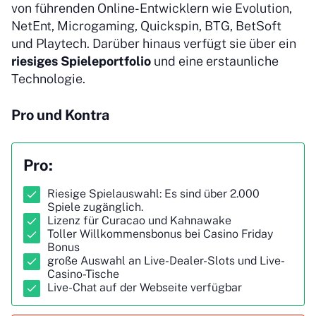
von führenden Online-Entwicklern wie Evolution,
NetEnt, Microgaming, Quickspin, BTG, BetSoft
und Playtech. Darüber hinaus verfügt sie über ein
riesiges Spieleportfolio
und eine erstaunliche
Technologie.
Pro und Kontra
Pro:
Riesige Spielauswahl: Es sind über 2.000
Spiele zugänglich.
Lizenz für Curacao und Kahnawake
Toller Willkommensbonus bei Casino Friday
Bonus
große Auswahl an Live-Dealer-Slots und Live-
Casino-Tische
Live-Chat auf der Webseite verfügbar