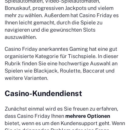
Spielautomaten, Video-Spielautomaten,
Bonuskauf, progressiven Jackpots und vielem
mehr zu wählen. Außerdem hat Casino Friday es
Ihnen leicht gemacht, durch die Spiele zu
navigieren und die gewünschten Slots
auszuwählen.
Casino Friday anerkanntes Gaming hat eine gut
organisierte Kategorie für Tischspiele. In dieser
Rubrik finden Sie eine hochwertige Auswahl an
Spielen wie Blackjack, Roulette, Baccarat und
weitere Varianten.
Casino-Kundendienst
Zunächst einmal wird es Sie freuen zu erfahren,
dass Casino Friday Ihnen
mehrere Optionen
bietet, wenn es um den Kundensupport geht. Wenn