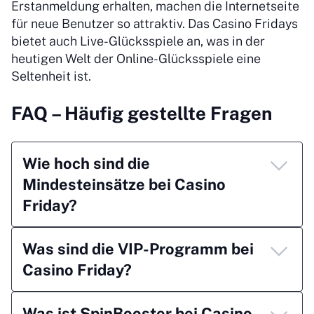
Erstanmeldung erhalten, machen die Internetseite
für neue Benutzer so attraktiv. Das Casino Fridays
bietet auch Live-Glücksspiele an, was in der
heutigen Welt der Online-Glücksspiele eine
Seltenheit ist.
FAQ – Häufig gestellte Fragen
Wie hoch sind die
Mindesteinsätze bei Casino
Friday?
Was sind die VIP-Programm bei
Casino Friday?
Was ist SpinBooster bei Casino